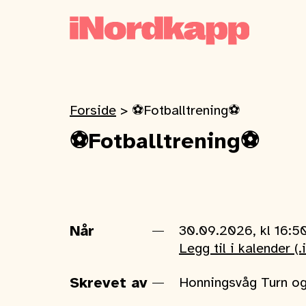
Forside
>
⚽️Fotballtrening⚽️
⚽️Fotballtrening⚽️
Når
30.09.2026, kl 16:5
Legg til i kalender (.
Skrevet av
Honningsvåg Turn og