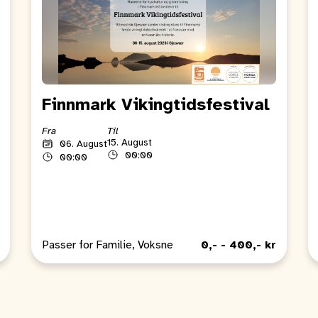
Finnmark Vikingtidsfestival
Fra
Til
15. August
06. August
00:00
00:00
Passer for Familie, Voksne
0,- - 400,- kr