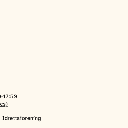
0-17:50
ics)
 Idrettsforening