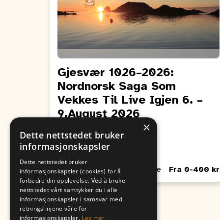
Gjesvær 1026–2026:
Nordnorsk Saga Som
Vekkes Til Live Igjen 6. –
9.August 2026
×
Fra
Til
Dette nettstedet bruker
09. August
06. August
informasjonskapsler
00:00
00:00
Dette nettstedet bruker
Passer for Barn, Unge, Voksne
Fra 0-400 kr
informasjonskapsler (cookies) for å
forbedre din opplevelse. Ved å bruke
nettstedet vårt samtykker du i alle
informasjonskapsler i samsvar med
retningslinjene våre for
informasjonskapsler.
Les mer