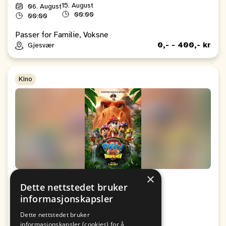
15. August
06. August
00:00
00:00
Passer for Familie, Voksne
0,- - 400,- kr
Gjesvær
Kino
×
Kino: Paw Patrol: Dinofilmen
Dette nettstedet bruker
informasjonskapsler
Fra
Til
09. August
09. August
Dette nettstedet bruker
19:00
17:00
informasjonskapsler (cookies) for å