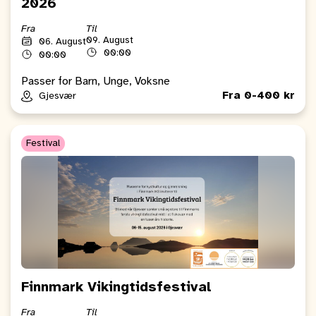
2026
Fra
Til
09. August
06. August
00:00
00:00
Passer for Barn, Unge, Voksne
Fra 0-400 kr
Gjesvær
Festival
Finnmark Vikingtidsfestival
Fra
Til