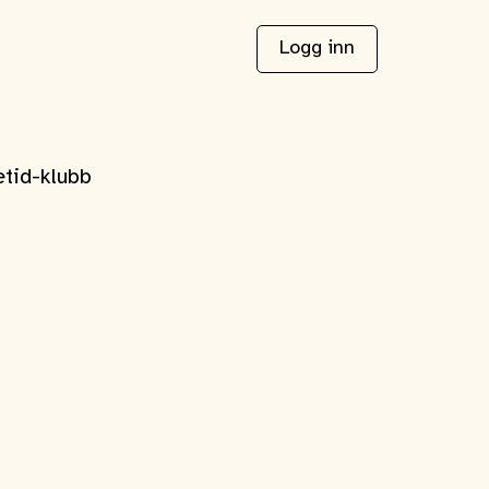
Logg inn
etid-klubb