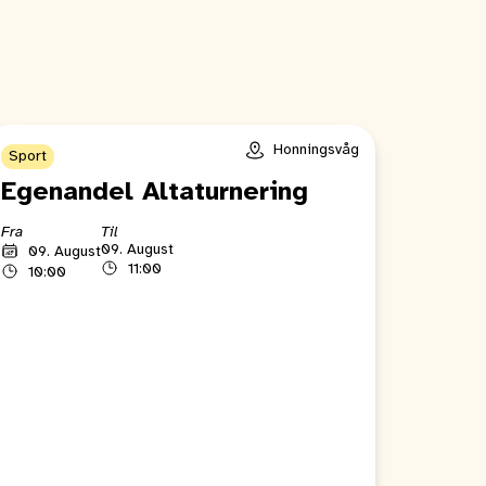
Honningsvåg
Sport
Egenandel Altaturnering
Fra
Til
09. August
09. August
11:00
10:00