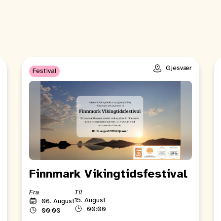
Gjesvær
Festival
Finnmark Vikingtidsfestival
Fra
Til
15. August
06. August
00:00
00:00