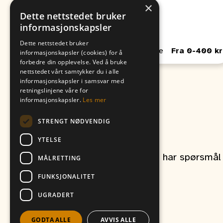
×
Fra
Til
Dette nettstedet bruker
09. August
06. August
informasjonskapsler
00:00
00:00
Dette nettstedet bruker
Passer for Barn, Unge, Voksne
Fra 0-400 kr
informasjonskapsler (cookies) for å
forbedre din opplevelse. Ved å bruke
nettstedet vårt samtykker du i alle
informasjonskapsler i samsvar med
retningslinjene våre for
informasjonskapsler.
Les mer
STRENGT NØDVENDIG
Kontakt oss
YTELSE
Ta gjerne kontakt om du har spørsmål r
MÅLRETTING
FUNKSJONALITET
UGRADERT
et produkt av
Vitikka AS
GODTA ALLE
AVVIS ALLE