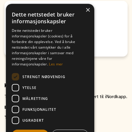
×
Sport
Dette nettstedet bruker
Fotballtrening G11 ⚽️
informasjonskapsler
Fra
Til
Dette nettstedet bruker
10. August
10. August
informasjonskapsler (cookies) for å
17:50
16:50
forbedre din opplevelse. Ved å bruke
nettstedet vårt samtykker du i alle
Honningsvåg
informasjonskapsler i samsvar med
retningslinjene våre for
informasjonskapsler.
Les mer
STRENGT NØDVENDIG
Kontakt oss
YTELSE
Ta gjerne kontakt om du har spørsmål relatert til iNordkapp.
MÅLRETTING
E-post
inordkapp@vitikka.no
FUNKSJONALITET
Telefon
+47 787 88 800
UGRADERT