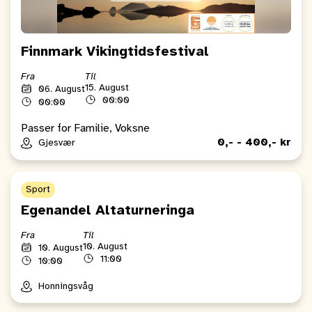
Finnmark Vikingtidsfestival
Fra
Til
15. August
06. August
00:00
00:00
Passer for Familie, Voksne
0,- - 400,- kr
Gjesvær
Sport
Egenandel Altaturneringa
Fra
Til
10. August
10. August
11:00
10:00
Honningsvåg