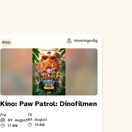
Honningsvåg
Kino
Kino: Paw Patrol: Dinofilmen
Fra
Til
09. August
09. August
19:00
17:00