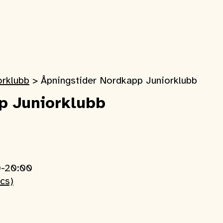
orklubb
>
Åpningstider Nordkapp Juniorklubb
p Juniorklubb
0-20:00
ics)