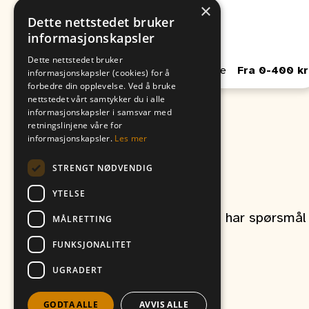
×
Fra
Til
Dette nettstedet bruker
09. August
06. August
informasjonskapsler
00:00
00:00
Dette nettstedet bruker
Passer for Barn, Unge, Voksne
Fra 0-400 kr
informasjonskapsler (cookies) for å
forbedre din opplevelse. Ved å bruke
nettstedet vårt samtykker du i alle
informasjonskapsler i samsvar med
retningslinjene våre for
informasjonskapsler.
Les mer
STRENGT NØDVENDIG
Kontakt oss
YTELSE
Ta gjerne kontakt om du har spørsmål r
MÅLRETTING
FUNKSJONALITET
UGRADERT
et produkt av
Vitikka AS
GODTA ALLE
AVVIS ALLE