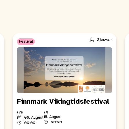
Gjesvær
Festival
Finnmark Vikingtidsfestival
Fra
Til
15. August
06. August
00:00
00:00