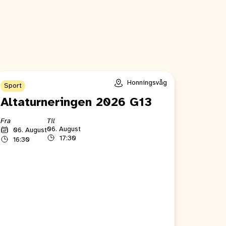
Honningsvåg
Sport
Altaturneringen 2026 G13
Fra
Til
06. August
06. August
17:30
16:30