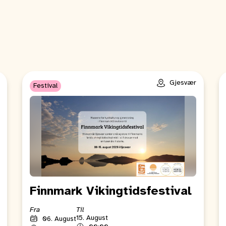
Gjesvær
Festival
Finnmark Vikingtidsfestival
Fra
Til
15. August
06. August