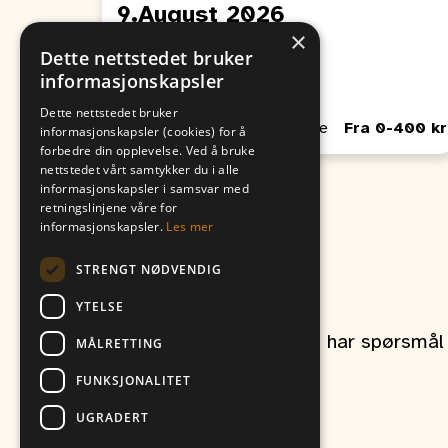
9.August 2026
×
Fra
Til
Dette nettstedet bruker
09. August
06. August
informasjonskapsler
00:00
00:00
Dette nettstedet bruker
Passer for Barn, Unge, Voksne
Fra 0-400 kr
informasjonskapsler (cookies) for å
forbedre din opplevelse. Ved å bruke
nettstedet vårt samtykker du i alle
informasjonskapsler i samsvar med
retningslinjene våre for
informasjonskapsler.
Les mer
STRENGT NØDVENDIG
Kontakt oss
YTELSE
Ta gjerne kontakt om du har spørsmål r
MÅLRETTING
FUNKSJONALITET
UGRADERT
et produkt av
Vitikka AS