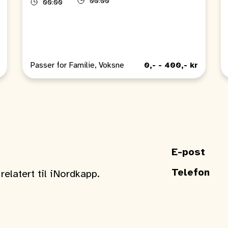
00:00
00:00
Passer for Familie, Voksne
0,- - 400,- kr
E-post
Telefon
elatert til iNordkapp.