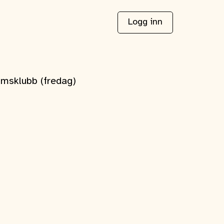
Logg inn
msklubb (fredag)