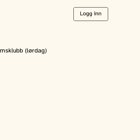
Logg inn
msklubb (lørdag)