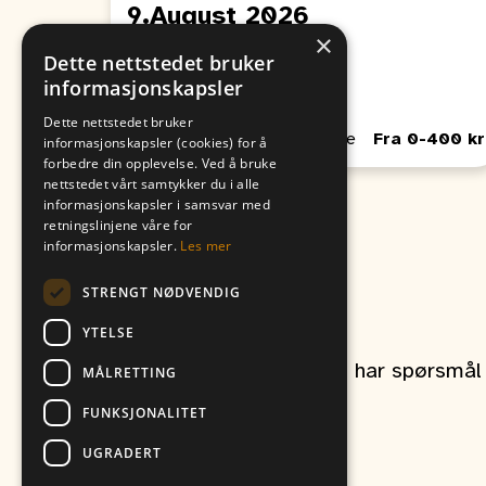
9.August 2026
×
Fra
Til
Dette nettstedet bruker
09. August
06. August
informasjonskapsler
00:00
00:00
Dette nettstedet bruker
Passer for Barn, Unge, Voksne
Fra 0-400 kr
informasjonskapsler (cookies) for å
forbedre din opplevelse. Ved å bruke
nettstedet vårt samtykker du i alle
informasjonskapsler i samsvar med
retningslinjene våre for
informasjonskapsler.
Les mer
STRENGT NØDVENDIG
Kontakt oss
YTELSE
Ta gjerne kontakt om du har spørsmål r
MÅLRETTING
FUNKSJONALITET
UGRADERT
et produkt av
Vitikka AS