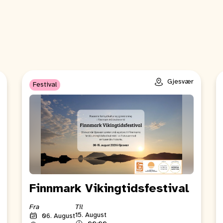
Gjesvær
Festival
Finnmark Vikingtidsfestival
Fra
Til
15. August
06. August