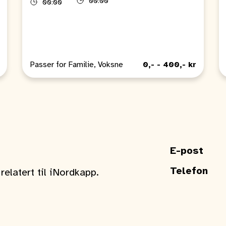
00:00
00:00
Passer for Familie, Voksne
0,- - 400,- kr
E-post
Telefon
elatert til iNordkapp.