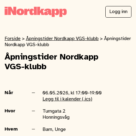
Logg inn
Forside
>
Åpningstider Nordkapp VGS-klubb
>
Åpningstider
Nordkapp VGS-klubb
Åpningstider Nordkapp
VGS-klubb
Når
06.05.2026, kl 17:00-19:00
Legg til i kalender (.ics)
Hvor
Turngata 2
Honningsvåg
Hvem
Barn, Unge