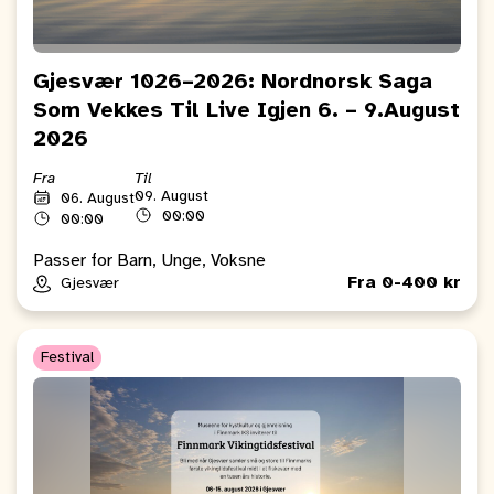
Gjesvær 1026–2026: Nordnorsk Saga
Som Vekkes Til Live Igjen 6. – 9.August
2026
Fra
Til
09. August
06. August
00:00
00:00
Passer for Barn, Unge, Voksne
Fra 0-400 kr
Gjesvær
Festival