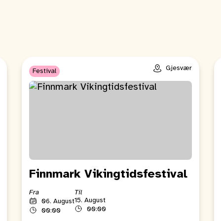
Gjesvær
Festival
Finnmark Vikingtidsfestival
Fra
Til
15. August
06. August
00:00
00:00