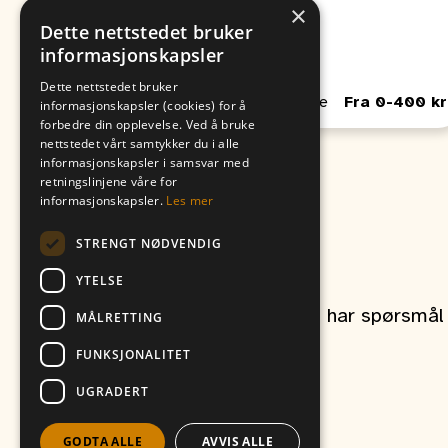
×
Fra
Til
Dette nettstedet bruker
09. August
06. August
informasjonskapsler
00:00
00:00
Dette nettstedet bruker
Passer for Barn, Unge, Voksne
Fra 0-400 kr
informasjonskapsler (cookies) for å
forbedre din opplevelse. Ved å bruke
nettstedet vårt samtykker du i alle
informasjonskapsler i samsvar med
retningslinjene våre for
informasjonskapsler.
Les mer
STRENGT NØDVENDIG
Kontakt oss
YTELSE
Ta gjerne kontakt om du har spørsmål r
MÅLRETTING
FUNKSJONALITET
UGRADERT
et produkt av
Vitikka AS
GODTA ALLE
AVVIS ALLE