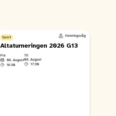
Honningsvåg
Sport
Altaturneringen 2026 G13
Fra
Til
06. August
06. August
17:30
16:30