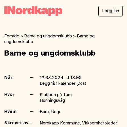
Logg inn
Forside
>
Barne og ungdomsklubb
>
Barne og
ungdomsklubb
Barne og ungdomsklubb
Når
19.08.2024, kl 18:00
Legg til i kalender (.ics)
Hvor
Klubben på Turn
Honningsvåg
Hvem
Barn, Unge
Skrevet av
Nordkapp Kommune, Virksomhetsleder