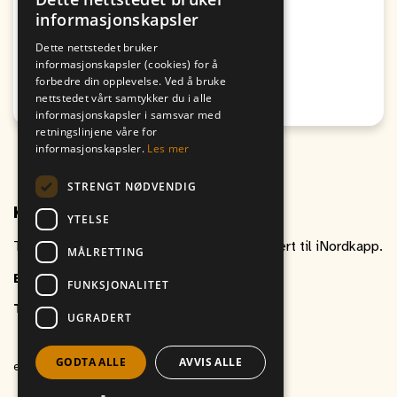
informasjonskapsler
Fra
Til
09. August
09. August
Dette nettstedet bruker
19:00
17:00
informasjonskapsler (cookies) for å
forbedre din opplevelse. Ved å bruke
Passer for alle
nettstedet vårt samtykker du i alle
Honningsvåg
informasjonskapsler i samsvar med
retningslinjene våre for
informasjonskapsler.
Les mer
STRENGT NØDVENDIG
Kontakt oss
YTELSE
Ta gjerne kontakt om du har spørsmål relatert til iNordkapp.
MÅLRETTING
E-post
inordkapp@vitikka.no
FUNKSJONALITET
Telefon
+47 787 88 800
UGRADERT
GODTA ALLE
AVVIS ALLE
et produkt av
Vitikka AS