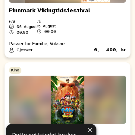
Finnmark Vikingtidsfestival
Fra
Til
15. August
06. August
00:00
00:00
Passer for Familie, Voksne
0,- - 400,- kr
Gjesvær
Kino
×
Kino: Paw Patrol: Dinofilmen
Dette nettstedet bruker