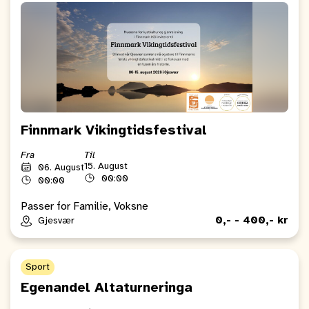
Finnmark Vikingtidsfestival
Fra
Til
15. August
06. August
00:00
00:00
Passer for Familie, Voksne
0,- - 400,- kr
Gjesvær
Sport
Egenandel Altaturneringa