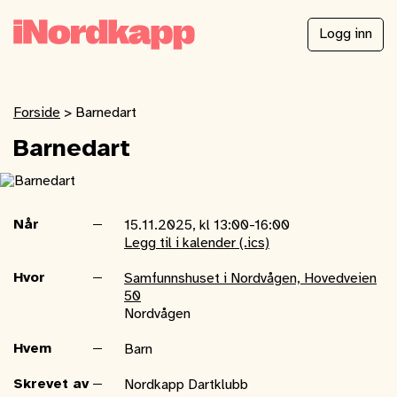
Logg inn
Forside
>
Barnedart
Barnedart
Når
15.11.2025, kl 13:00-16:00
Legg til i kalender (.ics)
Hvor
Samfunnshuset i Nordvågen, Hovedveien
50
Nordvågen
Hvem
Barn
Skrevet av
Nordkapp Dartklubb