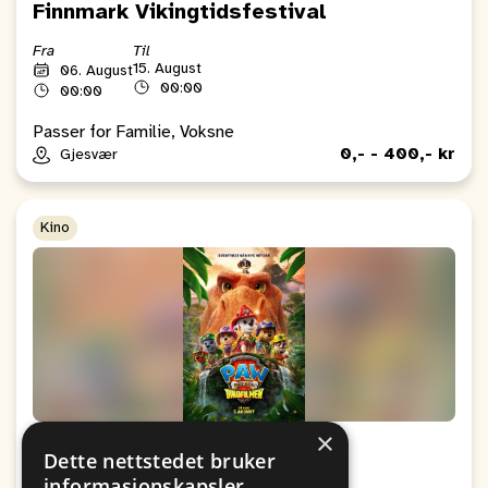
Finnmark Vikingtidsfestival
Fra
Til
15. August
06. August
00:00
00:00
Passer for Familie, Voksne
0,- - 400,- kr
Gjesvær
Kino
×
Kino: Paw Patrol: Dinofilmen
Dette nettstedet bruker
informasjonskapsler