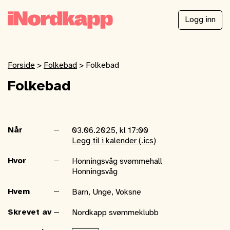
Logg inn
Forside
>
Folkebad
>
Folkebad
Folkebad
Når
03.06.2025, kl 17:00
Legg til i kalender (.ics)
Hvor
Honningsvåg svømmehall
Honningsvåg
Hvem
Barn, Unge, Voksne
Skrevet av
Nordkapp svømmeklubb