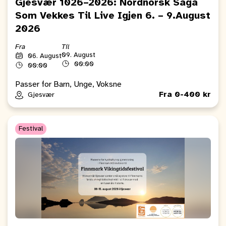
Gjesvær 1026–2026: Nordnorsk Saga
Som Vekkes Til Live Igjen 6. – 9.August
2026
Fra
Til
09. August
06. August
00:00
00:00
Passer for Barn, Unge, Voksne
Fra 0-400 kr
Gjesvær
Festival