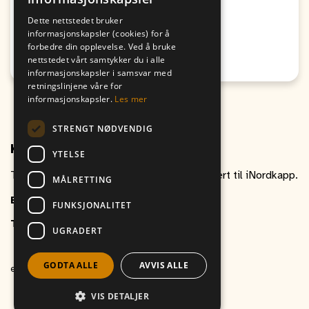
Fra
Til
09. August
09. August
Dette nettstedet bruker
19:00
17:00
informasjonskapsler (cookies) for å
forbedre din opplevelse. Ved å bruke
Passer for alle
nettstedet vårt samtykker du i alle
Honningsvåg
informasjonskapsler i samsvar med
retningslinjene våre for
informasjonskapsler.
Les mer
STRENGT NØDVENDIG
Kontakt oss
YTELSE
Ta gjerne kontakt om du har spørsmål relatert til iNordkapp.
MÅLRETTING
E-post
inordkapp@vitikka.no
FUNKSJONALITET
Telefon
+47 787 88 800
UGRADERT
GODTA ALLE
AVVIS ALLE
et produkt av
Vitikka AS
VIS DETALJER