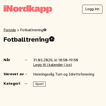
Logg inn
Forside
>
Fotballtrening⚽️
Fotballtrening⚽️
Når
31.03.2026, kl 18:50-19:50
Legg til i kalender (.ics)
Skrevet av
Honningsvåg Turn og Idrettsforening
Kategori
Sport