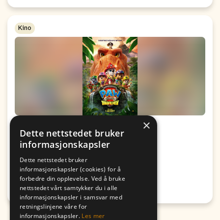
Kino
×
Kino: Paw Patrol: Dinofilmen
Dette nettstedet bruker
informasjonskapsler
Fra
Til
09. August
09. August
Dette nettstedet bruker
19:00
17:00
informasjonskapsler (cookies) for å
forbedre din opplevelse. Ved å bruke
Passer for alle
nettstedet vårt samtykker du i alle
Honningsvåg
informasjonskapsler i samsvar med
retningslinjene våre for
informasjonskapsler.
Les mer