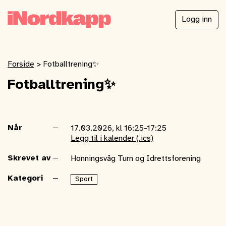
Logg inn
Forside
>
Fotballtrening✨
Fotballtrening✨
Når
17.03.2026, kl 16:25-17:25
Legg til i kalender (.ics)
Skrevet av
Honningsvåg Turn og Idrettsforening
Kategori
Sport