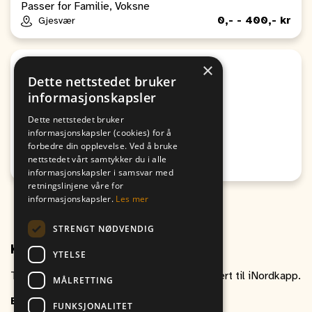
Passer for Familie, Voksne
0,- - 400,- kr
Gjesvær
×
Sport
Dette nettstedet bruker
Egenandel Altaturnering
informasjonskapsler
Fra
Til
Dette nettstedet bruker
09. August
09. August
informasjonskapsler (cookies) for å
11:00
10:00
forbedre din opplevelse. Ved å bruke
nettstedet vårt samtykker du i alle
Honningsvåg
informasjonskapsler i samsvar med
retningslinjene våre for
informasjonskapsler.
Les mer
STRENGT NØDVENDIG
Kontakt oss
YTELSE
Ta gjerne kontakt om du har spørsmål relatert til iNordkapp.
MÅLRETTING
E-post
inordkapp@vitikka.no
FUNKSJONALITET