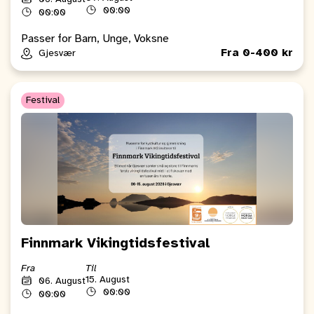
00:00
00:00
Passer for Barn, Unge, Voksne
Fra 0-400 kr
Gjesvær
Festival
Finnmark Vikingtidsfestival
Fra
Til
15. August
06. August
00:00
00:00