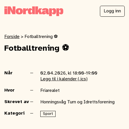
Logg inn
Forside
>
Fotballtrening ⚽️
Fotballtrening ⚽️
Når
02.04.2026, kl 18:00-19:00
Legg til i kalender (.ics)
Hvor
Friarealet
Skrevet av
Honningsvåg Turn og Idrettsforening
Kategori
Sport