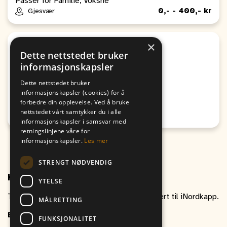
Passer for Familie, Voksne
0,- - 400,- kr
Gjesvær
×
Sport
Dette nettstedet bruker
Altaturneringen 2026 G13
informasjonskapsler
Fra
Til
Dette nettstedet bruker
06. August
06. August
informasjonskapsler (cookies) for å
17:30
16:30
forbedre din opplevelse. Ved å bruke
nettstedet vårt samtykker du i alle
Honningsvåg
informasjonskapsler i samsvar med
retningslinjene våre for
informasjonskapsler.
Les mer
STRENGT NØDVENDIG
Kontakt oss
YTELSE
Ta gjerne kontakt om du har spørsmål relatert til iNordkapp.
MÅLRETTING
E-post
inordkapp@vitikka.no
FUNKSJONALITET