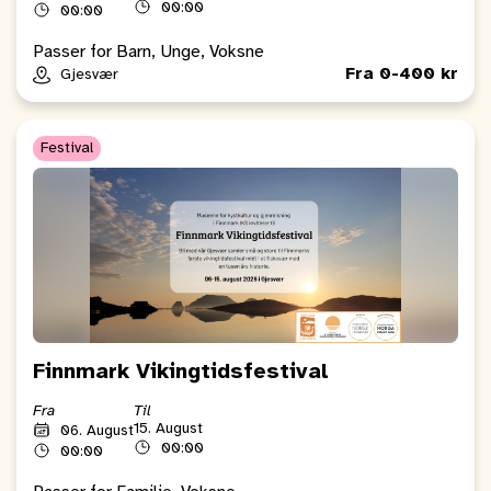
00:00
00:00
Passer for Barn, Unge, Voksne
Fra 0-400 kr
Gjesvær
Festival
Finnmark Vikingtidsfestival
Fra
Til
15. August
06. August
00:00
00:00