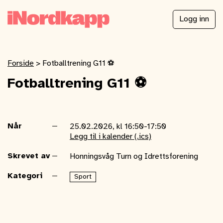
Logg inn
Forside
>
Fotballtrening G11 ⚽️
Fotballtrening G11 ⚽️
Når
25.02.2026, kl 16:50-17:50
Legg til i kalender (.ics)
Skrevet av
Honningsvåg Turn og Idrettsforening
Kategori
Sport