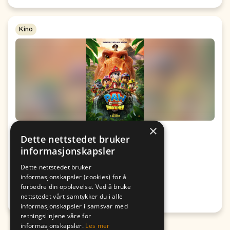
Kino
×
Kino: Paw Patrol: Dinofilmen
Dette nettstedet bruker
informasjonskapsler
Fra
Til
09. August
09. August
Dette nettstedet bruker
19:00
17:00
informasjonskapsler (cookies) for å
forbedre din opplevelse. Ved å bruke
Passer for alle
nettstedet vårt samtykker du i alle
Honningsvåg
informasjonskapsler i samsvar med
retningslinjene våre for
informasjonskapsler.
Les mer