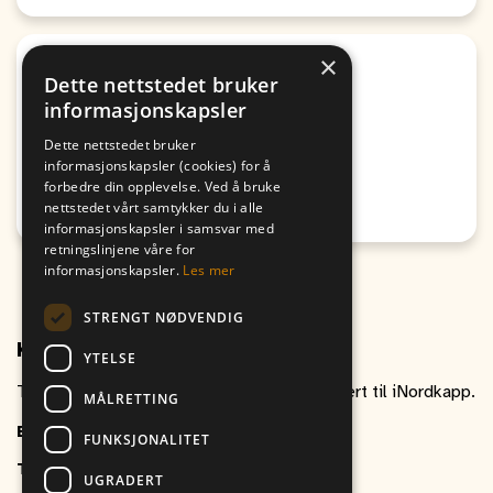
×
Sport
Dette nettstedet bruker
Altaturneringen 2026 G13
informasjonskapsler
Fra
Til
Dette nettstedet bruker
06. August
06. August
informasjonskapsler (cookies) for å
17:30
16:30
forbedre din opplevelse. Ved å bruke
nettstedet vårt samtykker du i alle
Honningsvåg
informasjonskapsler i samsvar med
retningslinjene våre for
informasjonskapsler.
Les mer
STRENGT NØDVENDIG
Kontakt oss
YTELSE
Ta gjerne kontakt om du har spørsmål relatert til iNordkapp.
MÅLRETTING
E-post
inordkapp@vitikka.no
FUNKSJONALITET
Telefon
+47 787 88 800
UGRADERT