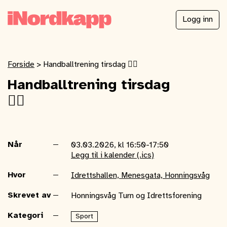
Logg inn
Forside
>
Handballtrening tirsdag 🤾‍♂️
Handballtrening tirsdag
🤾‍♂️
Når
03.03.2026, kl 16:50-17:50
Legg til i kalender (.ics)
Hvor
Idrettshallen, Menesgata, Honningsvåg
Skrevet av
Honningsvåg Turn og Idrettsforening
Kategori
Sport