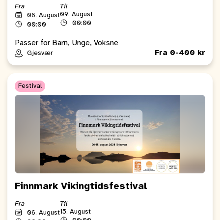
Fra
Til
09. August
06. August
00:00
00:00
Passer for Barn, Unge, Voksne
Fra 0-400 kr
Gjesvær
Festival
Finnmark Vikingtidsfestival
Fra
Til
15. August
06. August