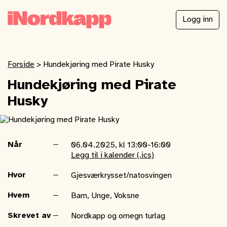
Logg inn
Forside
>
Hundekjøring med Pirate Husky
Hundekjøring med Pirate
Husky
Når
06.04.2025, kl 13:00-16:00
Legg til i kalender (.ics)
Hvor
Gjesværkrysset/natosvingen
Hvem
Barn, Unge, Voksne
Skrevet av
Nordkapp og omegn turlag