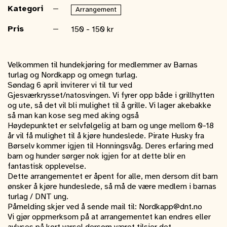
Kategori
Arrangement
Pris
150 - 150 kr
Velkommen til hundekjøring for medlemmer av Barnas
turlag og Nordkapp og omegn turlag.
Søndag 6 april inviterer vi til tur ved
Gjesværkrysset/natosvingen. Vi fyrer opp både i grillhytten
og ute, så det vil bli mulighet til å grille. Vi lager akebakke
så man kan kose seg med aking også
Høydepunktet er selvfølgelig at barn og unge mellom 0-18
år vil få mulighet til å kjøre hundeslede. Pirate Husky fra
Børselv kommer igjen til Honningsvåg. Deres erfaring med
barn og hunder sørger nok igjen for at dette blir en
fantastisk opplevelse.
Dette arrangementet er åpent for alle, men dersom dit barn
ønsker å kjøre hundeslede, så må de være medlem i barnas
turlag / DNT ung.
Påmelding skjer ved å sende mail til: Nordkapp@dnt.no
Vi gjør oppmerksom på at arrangementet kan endres eller