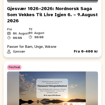
Gjesvær 1026–2026: Nordnorsk Saga
Som Vekkes Til Live Igjen 6. – 9.August
2026
Fra
Til
09. August
06. August
00:00
00:00
Passer for Barn, Unge, Voksne
Fra 0-400 kr
Gjesvær
Festival