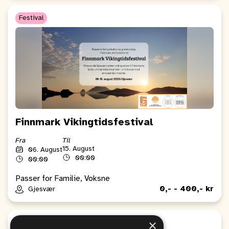
Festival
Finnmark Vikingtidsfestival
Fra
Til
15. August
06. August
00:00
00:00
Passer for Familie, Voksne
0,- - 400,- kr
Gjesvær
×
Sport