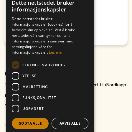
Dette nettstedet bruker
Egenandel Altaturnering
informasjonskapsler
Fra
Til
Dette nettstedet bruker
09. August
09. August
informasjonskapsler (cookies) for å
11:00
10:00
forbedre din opplevelse. Ved å bruke
nettstedet vårt samtykker du i alle
Honningsvåg
informasjonskapsler i samsvar med
retningslinjene våre for
informasjonskapsler.
Les mer
STRENGT NØDVENDIG
Kontakt oss
YTELSE
Ta gjerne kontakt om du har spørsmål relatert til iNordkapp.
MÅLRETTING
E-post
inordkapp@vitikka.no
FUNKSJONALITET
Telefon
+47 787 88 800
UGRADERT
GODTA ALLE
AVVIS ALLE
et produkt av
Vitikka AS