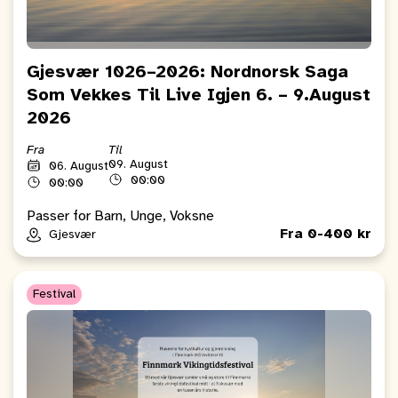
Gjesvær 1026–2026: Nordnorsk Saga
Som Vekkes Til Live Igjen 6. – 9.August
2026
Fra
Til
09. August
06. August
00:00
00:00
Passer for Barn, Unge, Voksne
Fra 0-400 kr
Gjesvær
Festival