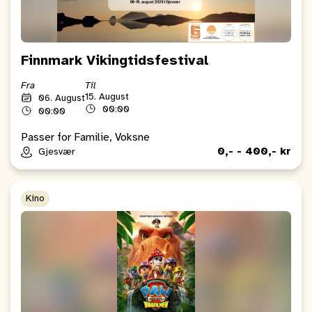
Finnmark Vikingtidsfestival
Fra
Til
15. August
06. August
00:00
00:00
Passer for Familie, Voksne
0,- - 400,- kr
Gjesvær
Kino