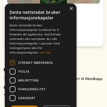
×
Kino: Paw Patrol: Dinofilmen
Dette nettstedet bruker
informasjonskapsler
Fra
Til
09. August
09. August
Dette nettstedet bruker
19:00
17:00
informasjonskapsler (cookies) for å
forbedre din opplevelse. Ved å bruke
Passer for alle
nettstedet vårt samtykker du i alle
Honningsvåg
informasjonskapsler i samsvar med
retningslinjene våre for
informasjonskapsler.
Les mer
STRENGT NØDVENDIG
Kontakt oss
YTELSE
Ta gjerne kontakt om du har spørsmål relatert til iNordkapp.
MÅLRETTING
E-post
inordkapp@vitikka.no
FUNKSJONALITET
Telefon
+47 787 88 800
UGRADERT