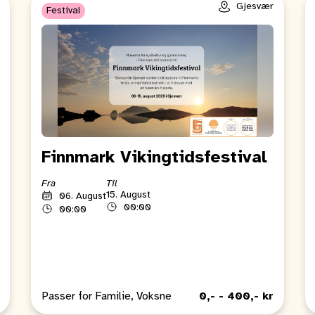
Gjesvær
Festival
Finnmark Vikingtidsfestival
Fra
Til
15. August
06. August
00:00
00:00
Passer for Familie, Voksne
0,- - 400,- kr