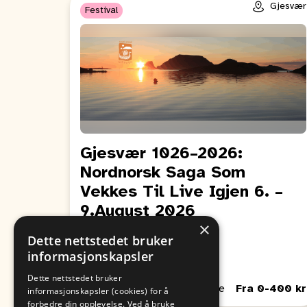
Gjesvær
Festival
Gjesvær 1026–2026:
Nordnorsk Saga Som
Vekkes Til Live Igjen 6. –
9.August 2026
×
Fra
Til
Dette nettstedet bruker
09. August
06. August
informasjonskapsler
00:00
00:00
Dette nettstedet bruker
Passer for Barn, Unge, Voksne
Fra 0-400 kr
informasjonskapsler (cookies) for å
forbedre din opplevelse. Ved å bruke