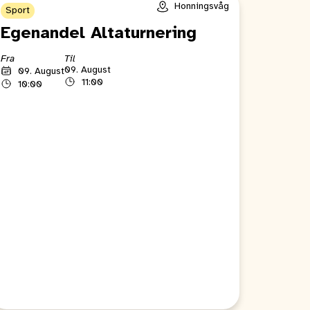
Honningsvåg
Sport
Egenandel Altaturnering
Fra
Til
09. August
09. August
11:00
10:00