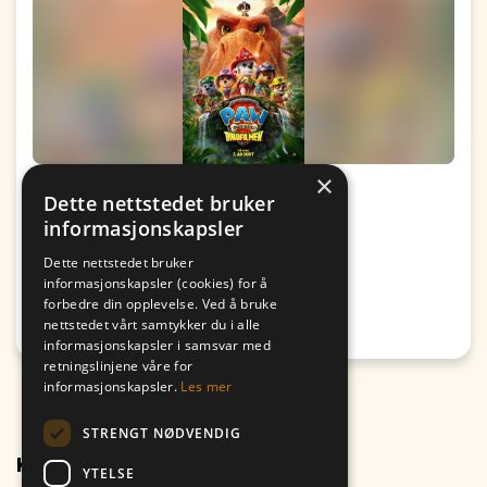
×
Kino: Paw Patrol: Dinofilmen
Dette nettstedet bruker
informasjonskapsler
Fra
Til
09. August
09. August
Dette nettstedet bruker
19:00
17:00
informasjonskapsler (cookies) for å
forbedre din opplevelse. Ved å bruke
Passer for alle
nettstedet vårt samtykker du i alle
Honningsvåg
informasjonskapsler i samsvar med
retningslinjene våre for
informasjonskapsler.
Les mer
STRENGT NØDVENDIG
Kontakt oss
YTELSE