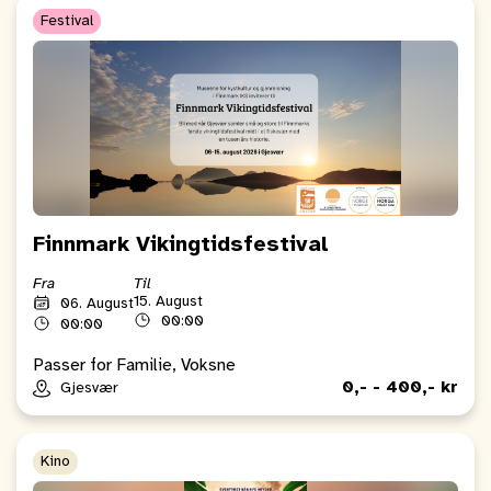
Festival
Finnmark Vikingtidsfestival
Fra
Til
15. August
06. August
00:00
00:00
Passer for Familie, Voksne
0,- - 400,- kr
Gjesvær
Kino