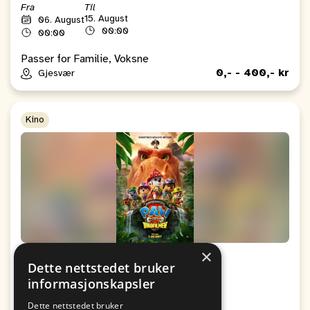
Fra
Til
15. August
06. August
00:00
00:00
Passer for Familie, Voksne
0,- - 400,- kr
Gjesvær
Kino
×
Kino: Paw Patrol: Dinofilmen
Dette nettstedet bruker
informasjonskapsler
Fra
Til
09. August
09. August
Dette nettstedet bruker
19:00