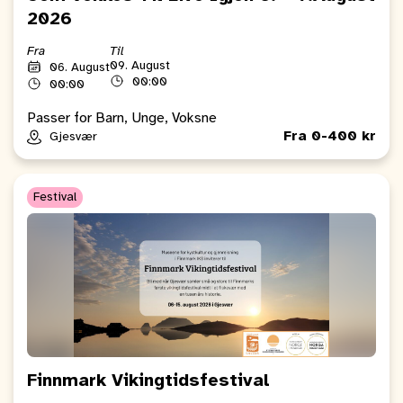
2026
Fra
Til
09. August
06. August
00:00
00:00
Passer for Barn, Unge, Voksne
Fra 0-400 kr
Gjesvær
Festival
Finnmark Vikingtidsfestival