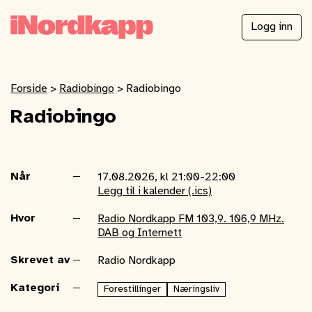
Logg inn
Forside
>
Radiobingo
>
Radiobingo
Radiobingo
Når
17.08.2026, kl 21:00-22:00
Legg til i kalender (.ics)
Hvor
Radio Nordkapp FM 103,9. 106,9 MHz.
DAB og Internett
Skrevet av
Radio Nordkapp
Kategori
Forestillinger
Næringsliv