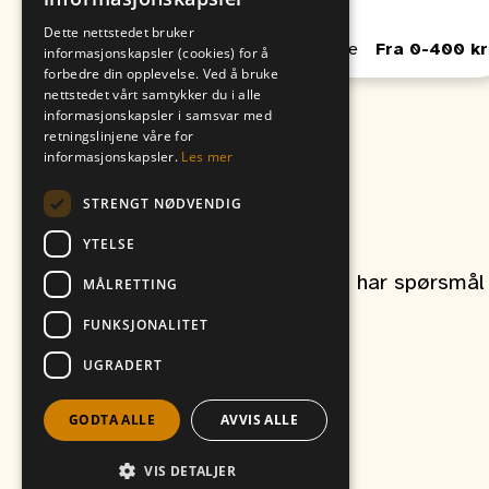
00:00
00:00
Dette nettstedet bruker
Passer for Barn, Unge, Voksne
Fra 0-400 kr
informasjonskapsler (cookies) for å
forbedre din opplevelse. Ved å bruke
nettstedet vårt samtykker du i alle
informasjonskapsler i samsvar med
retningslinjene våre for
informasjonskapsler.
Les mer
STRENGT NØDVENDIG
Kontakt oss
YTELSE
Ta gjerne kontakt om du har spørsmål r
MÅLRETTING
FUNKSJONALITET
UGRADERT
et produkt av
Vitikka AS
GODTA ALLE
AVVIS ALLE
VIS DETALJER