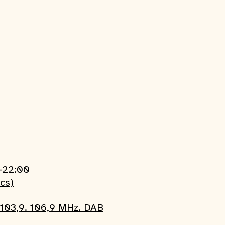
0-22:00
ics)
103,9. 106,9 MHz. DAB