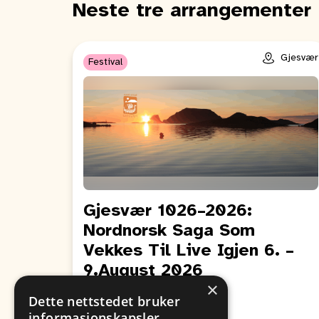
Neste tre arrangementer
Gjesvær
Festival
Gjesvær 1026–2026:
Nordnorsk Saga Som
Vekkes Til Live Igjen 6. –
9.August 2026
×
Fra
Til
Dette nettstedet bruker
09. August
06. August
informasjonskapsler