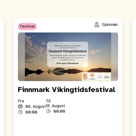
Gjesvær
Festival
Finnmark Vikingtidsfestival
Fra
Til
15. August
06. August
00:00
00:00