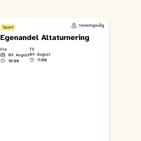
Honningsvåg
Sport
Egenandel Altaturnering
Fra
Til
09. August
09. August
11:00
10:00