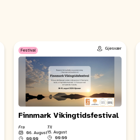
Gjesvær
Festival
Finnmark Vikingtidsfestival
Fra
Til
15. August
06. August
00:00
00:00