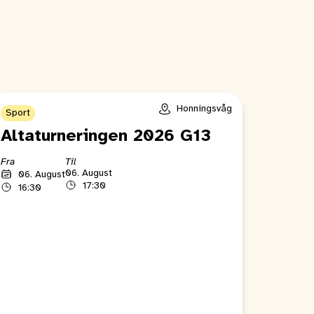
Honningsvåg
Sport
Altaturneringen 2026 G13
Fra
Til
06. August
06. August
17:30
16:30