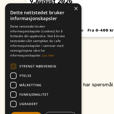
9.August 2026
×
Fra
Til
Dette nettstedet bruker
09. August
06. August
informasjonskapsler
00:00
00:00
Dette nettstedet bruker
Passer for Barn, Unge, Voksne
Fra 0-400 kr
informasjonskapsler (cookies) for å
forbedre din opplevelse. Ved å bruke
nettstedet vårt samtykker du i alle
informasjonskapsler i samsvar med
retningslinjene våre for
informasjonskapsler.
Les mer
STRENGT NØDVENDIG
Kontakt oss
YTELSE
Ta gjerne kontakt om du har spørsmål r
MÅLRETTING
FUNKSJONALITET
UGRADERT
et produkt av
Vitikka AS