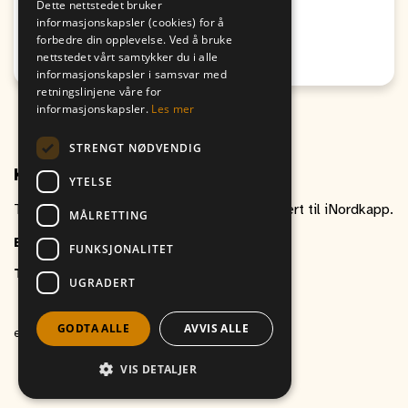
Dette nettstedet bruker
19:00
17:00
informasjonskapsler (cookies) for å
forbedre din opplevelse. Ved å bruke
Passer for alle
nettstedet vårt samtykker du i alle
Honningsvåg
informasjonskapsler i samsvar med
retningslinjene våre for
informasjonskapsler.
Les mer
STRENGT NØDVENDIG
Kontakt oss
YTELSE
Ta gjerne kontakt om du har spørsmål relatert til iNordkapp.
MÅLRETTING
E-post
inordkapp@vitikka.no
FUNKSJONALITET
Telefon
+47 787 88 800
UGRADERT
GODTA ALLE
AVVIS ALLE
et produkt av
Vitikka AS
VIS DETALJER