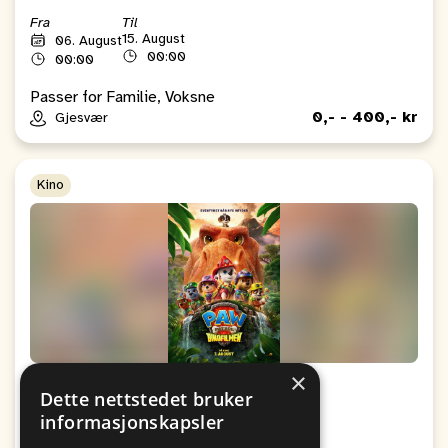
Fra
Til
15. August
06. August
00:00
00:00
Passer for Familie, Voksne
0,- - 400,- kr
Gjesvær
Kino
×
Kino: Paw Patrol: Dinofilmen
Dette nettstedet bruker
informasjonskapsler
Fra
Til
09. August
09. August