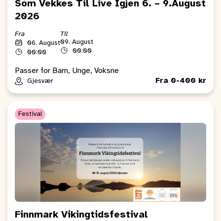
Som Vekkes Til Live Igjen 6. – 9.August
2026
Fra
Til
09. August
06. August
00:00
00:00
Passer for Barn, Unge, Voksne
Fra 0-400 kr
Gjesvær
Festival
Finnmark Vikingtidsfestival