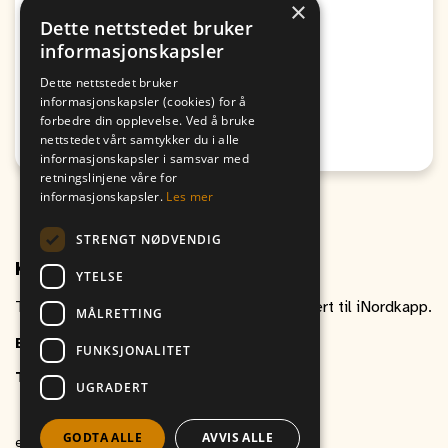
×
A-Lag
Dette nettstedet bruker
informasjonskapsler
Fra
Til
10. August
10. August
Dette nettstedet bruker
20:20
19:20
informasjonskapsler (cookies) for å
forbedre din opplevelse. Ved å bruke
Passer for Unge, Voksne
nettstedet vårt samtykker du i alle
Honningsvåg
informasjonskapsler i samsvar med
retningslinjene våre for
informasjonskapsler.
Les mer
STRENGT NØDVENDIG
Kontakt oss
YTELSE
Ta gjerne kontakt om du har spørsmål relatert til iNordkapp.
MÅLRETTING
E-post
inordkapp@vitikka.no
FUNKSJONALITET
Telefon
+47 787 88 800
UGRADERT
GODTA ALLE
AVVIS ALLE
et produkt av
Vitikka AS