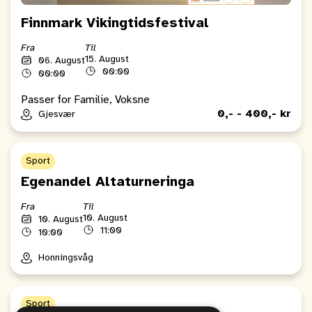
Finnmark Vikingtidsfestival
Fra
Til
15. August
06. August
00:00
00:00
Passer for Familie, Voksne
0,- - 400,- kr
Gjesvær
Sport
Egenandel Altaturneringa
Fra
Til
10. August
10. August
11:00
10:00
Honningsvåg
Sport