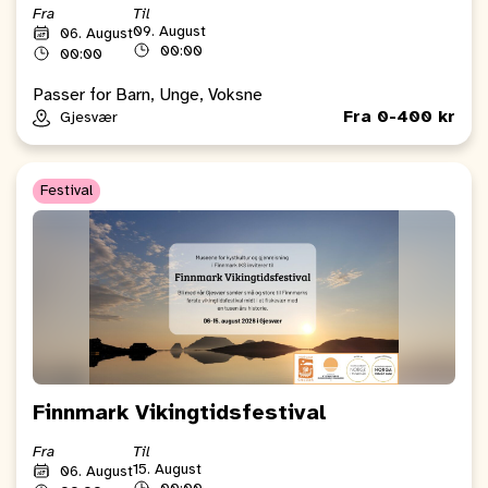
Fra
Til
09. August
06. August
00:00
00:00
Passer for Barn, Unge, Voksne
Fra 0-400 kr
Gjesvær
Festival
Finnmark Vikingtidsfestival
Fra
Til
15. August
06. August