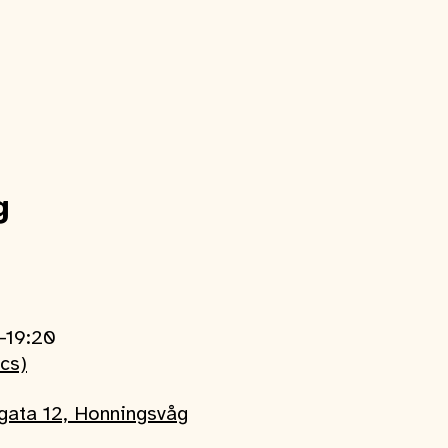
g
0-19:20
ics)
sgata 12, Honningsvåg