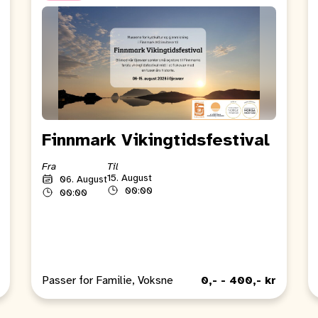
Finnmark Vikingtidsfestival
Fra
Til
15. August
06. August
00:00
00:00
Passer for Familie, Voksne
0,- - 400,- kr