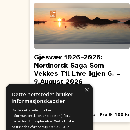
Gjesvær 1026–2026:
Nordnorsk Saga Som
Vekkes Til Live Igjen 6. –
9.August 2026
×
Fra
Til
Dette nettstedet bruker
09. August
06. August
informasjonskapsler
00:00
00:00
Dette nettstedet bruker
Passer for Barn, Unge, Voksne
Fra 0-400 kr
informasjonskapsler (cookies) for å
forbedre din opplevelse. Ved å bruke
nettstedet vårt samtykker du i alle