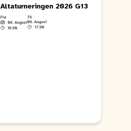
Altaturneringen 2026 G13
Fra
Til
06. August
06. August
17:30
16:30