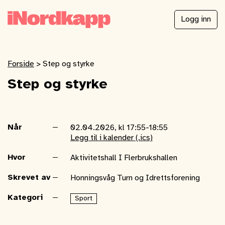
Logg inn
Forside
>
Step og styrke
Step og styrke
Når
02.04.2026, kl 17:55-18:55
Legg til i kalender (.ics)
Hvor
Aktivitetshall I Flerbrukshallen
Skrevet av
Honningsvåg Turn og Idrettsforening
Kategori
Sport