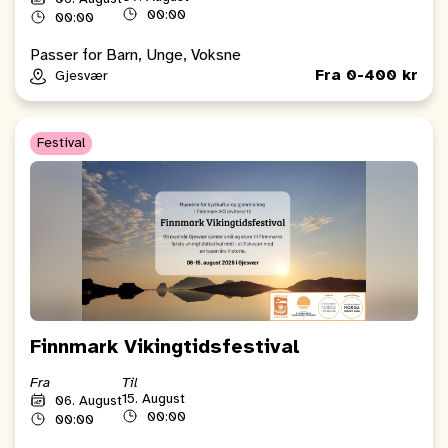
00:00
00:00
Passer for Barn, Unge, Voksne
Fra 0-400 kr
Gjesvær
Festival
Finnmark Vikingtidsfestival
Fra
Til
15. August
06. August
00:00
00:00