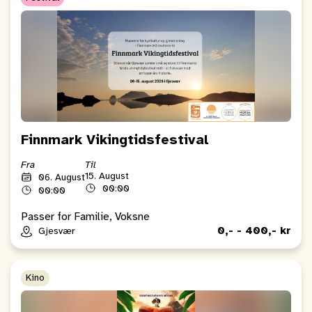
Finnmark Vikingtidsfestival
Fra
Til
15. August
06. August
00:00
00:00
Passer for Familie, Voksne
0,- - 400,- kr
Gjesvær
Kino