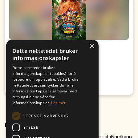
×
Kino: Paw Patrol: Dinofilmen
Dette nettstedet bruker
informasjonskapsler
Fra
Til
09. August
09. August
Dette nettstedet bruker
19:00
17:00
informasjonskapsler (cookies) for å
forbedre din opplevelse. Ved å bruke
Passer for alle
nettstedet vårt samtykker du i alle
Honningsvåg
informasjonskapsler i samsvar med
retningslinjene våre for
informasjonskapsler.
Les mer
STRENGT NØDVENDIG
Kontakt oss
YTELSE
Ta gjerne kontakt om du har spørsmål relatert til iNordkapp.