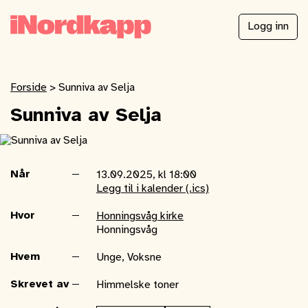
Logg inn
Forside
>
Sunniva av Selja
Sunniva av Selja
Når
13.09.2025, kl 18:00
Legg til i kalender (.ics)
Hvor
Honningsvåg kirke
Honningsvåg
Hvem
Unge, Voksne
Skrevet av
Himmelske toner