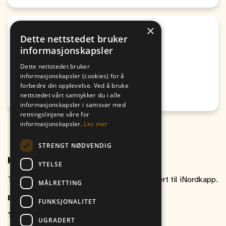
×
Sport
Dette nettstedet bruker
Altaturneringen 2026 G13
informasjonskapsler
Fra
Til
Dette nettstedet bruker
06. August
06. August
informasjonskapsler (cookies) for å
17:30
16:30
forbedre din opplevelse. Ved å bruke
nettstedet vårt samtykker du i alle
Honningsvåg
informasjonskapsler i samsvar med
retningslinjene våre for
informasjonskapsler.
Les mer
STRENGT NØDVENDIG
Kontakt oss
YTELSE
Ta gjerne kontakt om du har spørsmål relatert til iNordkapp.
MÅLRETTING
E-post
inordkapp@vitikka.no
FUNKSJONALITET
Telefon
+47 787 88 800
UGRADERT