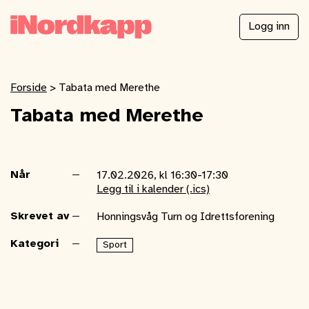
Logg inn
Forside
>
Tabata med Merethe
Tabata med Merethe
Når
17.02.2026, kl 16:30-17:30
Legg til i kalender (.ics)
Skrevet av
Honningsvåg Turn og Idrettsforening
Kategori
Sport