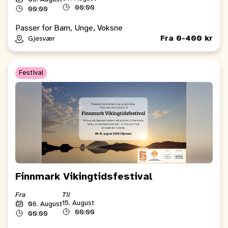
00:00
00:00
Passer for Barn, Unge, Voksne
Fra 0-400 kr
Gjesvær
Festival
Finnmark Vikingtidsfestival
Fra
Til
15. August
06. August
00:00
00:00