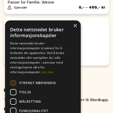
Passer for Familie, Voksne
0,- - 400,- kr
Gjesvær
×
Sport
Dette nettstedet bruker
Altaturneringen 2026 G13
informasjonskapsler
Fra
Til
Dette nettstedet bruker
06. August
06. August
informasjonskapsler (cookies) for å
17:30
16:30
forbedre din opplevelse. Ved å bruke
nettstedet vårt samtykker du i alle
Honningsvåg
informasjonskapsler i samsvar med
retningslinjene våre for
informasjonskapsler.
Les mer
STRENGT NØDVENDIG
Kontakt oss
YTELSE
Ta gjerne kontakt om du har spørsmål relatert til iNordkapp.
MÅLRETTING
E-post
inordkapp@vitikka.no
FUNKSJONALITET