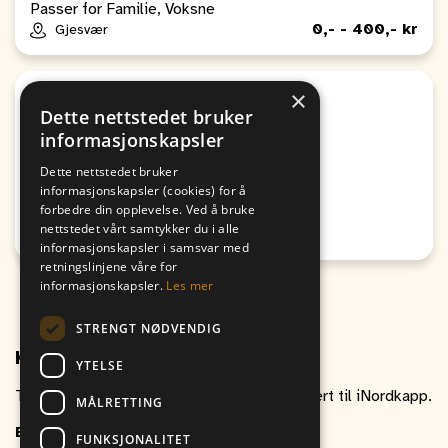
Passer for Familie, Voksne
0,- - 400,- kr
Gjesvær
×
Sport
Dette nettstedet bruker
Egenandel Altaturnering
informasjonskapsler
Fra
Til
Dette nettstedet bruker
09. August
09. August
informasjonskapsler (cookies) for å
11:00
10:00
forbedre din opplevelse. Ved å bruke
nettstedet vårt samtykker du i alle
Honningsvåg
informasjonskapsler i samsvar med
retningslinjene våre for
informasjonskapsler.
Les mer
STRENGT NØDVENDIG
Kontakt oss
YTELSE
Ta gjerne kontakt om du har spørsmål relatert til iNordkapp.
MÅLRETTING
E-post
inordkapp@vitikka.no
FUNKSJONALITET