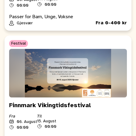
00:00
00:00
Passer for Barn, Unge, Voksne
Fra 0-400 kr
Gjesvær
Festival
Finnmark Vikingtidsfestival
Fra
Til
15. August
06. August
00:00
00:00