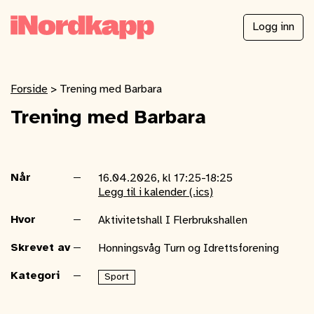
Logg inn
Forside
>
Trening med Barbara
Trening med Barbara
Når
16.04.2026, kl 17:25-18:25
Legg til i kalender (.ics)
Hvor
Aktivitetshall I Flerbrukshallen
Skrevet av
Honningsvåg Turn og Idrettsforening
Kategori
Sport