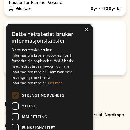
Passer for Familie, Voksne
0,- - 400,- kr
Gjesvær
×
Sport
Dette nettstedet bruker
Egenandel Altaturnering
informasjonskapsler
Fra
Til
Dette nettstedet bruker
09. August
09. August
informasjonskapsler (cookies) for å
11:00
10:00
forbedre din opplevelse. Ved å bruke
nettstedet vårt samtykker du i alle
Honningsvåg
informasjonskapsler i samsvar med
retningslinjene våre for
informasjonskapsler.
Les mer
STRENGT NØDVENDIG
Kontakt oss
YTELSE
Ta gjerne kontakt om du har spørsmål relatert til iNordkapp.
MÅLRETTING
E-post
inordkapp@vitikka.no
FUNKSJONALITET