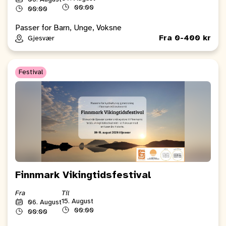
00:00
00:00
Passer for Barn, Unge, Voksne
Fra 0-400 kr
Gjesvær
Festival
Finnmark Vikingtidsfestival
Fra
Til
15. August
06. August
00:00
00:00