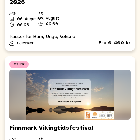
2026
Fra
Til
09. August
06. August
00:00
00:00
Passer for Barn, Unge, Voksne
Fra 0-400 kr
Gjesvær
Festival
Finnmark Vikingtidsfestival
Fra
Til