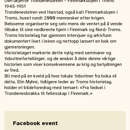
Den ukjente Trondenesleiren – Finnmarksbyen i Troms
1945-1951
Trondenesleiren ved Harstad, også kalt Finnmarksbyen i
Troms, huset rundt 2000 mennesker etter krigen.
Beboerne organiserte seg selv mens de ventet på å vende
tilbake til sine nedbrente hjem i Finnmark og Nord-Troms.
Troms historielag har gjennom intervjuer og arkivfunn
dokumentert livet i leiren og nettopp lansert en bok om
gjenreisningen.
Historielaget markerte dette nylig med seminarer og
tidsvitnefortellinger, og de ønsker å dele denne viktige
historien som viser konsekvensene av krig og betydningen
av fred.
Bli med på en kveld på hvor lokale tidsvitner fra boka vil
delta. Elin Myhre, tidligere leder av Troms historielag,
holder et bildeforedrag med temaet: «Fra fødsel i
Trondenesbrakka til fellesskap i Finnmark.»
Facebook event