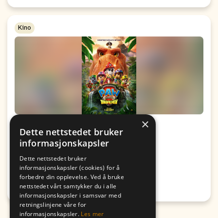
Kino
×
Kino: Paw Patrol: Dinofilmen
Dette nettstedet bruker
informasjonskapsler
Fra
Til
09. August
09. August
Dette nettstedet bruker
19:00
17:00
informasjonskapsler (cookies) for å
forbedre din opplevelse. Ved å bruke
Passer for alle
nettstedet vårt samtykker du i alle
Honningsvåg
informasjonskapsler i samsvar med
retningslinjene våre for
informasjonskapsler.
Les mer