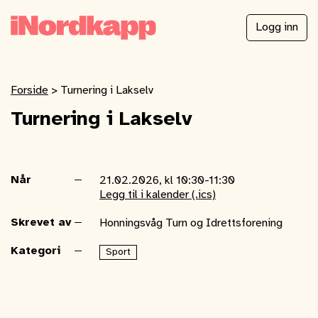
Logg inn
Forside
>
Turnering i Lakselv
Turnering i Lakselv
Når
21.02.2026, kl 10:30-11:30
Legg til i kalender (.ics)
Skrevet av
Honningsvåg Turn og Idrettsforening
Kategori
Sport