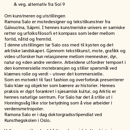
& veg. alternativ fra Soi 9
Om kunstneren og utstillingen
Ramona Salo er motedesigner og tekstilkunstner fra
Gáivuotna, Sápmi. I hennes kunstneriske univers er samiske
røtter og urfolksfilosofi et kompass som leder mellom
fortid, nåtid og fremtid.
I denne utstillingen tar Salo oss med til kysten og det
arktiske landskapet. Gjennom tekstilkunst, mote, grafikk og
video utforsker hun relasjonene mellom mennesker, dyr,
natur og «den andre verden». Arbeidene utfordrer tempoet i
den kommersielle motebransjen og stiller spørsmål ved
klærnes rolle og verdi – utover det kommersielle.
Som en motvekt til fast fashion og overforbruk presenterer
Salo klær og objekter som bærere av historier. Hennes
praksis er dypt forankret i sjøsamisk kultur, og Arktis er
hennes naturlige sentrum. For Salo har det å stille ut i
Honningsvåg like stor betydning som å vise arbeider i
verdensmetropoler.
Ramona Salo er i dag doktorgradsstipendiat ved
Kunsthøgskolen i Oslo.