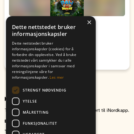
×
Kino: Paw Patrol: Dinofilmen
Dette nettstedet bruker
informasjonskapsler
Fra
Til
09. August
09. August
Dette nettstedet bruker
19:00
17:00
informasjonskapsler (cookies) for å
forbedre din opplevelse. Ved å bruke
Passer for alle
nettstedet vårt samtykker du i alle
Honningsvåg
informasjonskapsler i samsvar med
retningslinjene våre for
informasjonskapsler.
Les mer
STRENGT NØDVENDIG
Kontakt oss
YTELSE
Ta gjerne kontakt om du har spørsmål relatert til iNordkapp.
MÅLRETTING
E-post
inordkapp@vitikka.no
FUNKSJONALITET
Telefon
+47 787 88 800