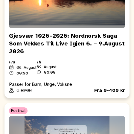
Gjesvær 1026–2026: Nordnorsk Saga
Som Vekkes Til Live Igjen 6. – 9.August
2026
Fra
Til
09. August
06. August
00:00
00:00
Passer for Barn, Unge, Voksne
Fra 0-400 kr
Gjesvær
Festival