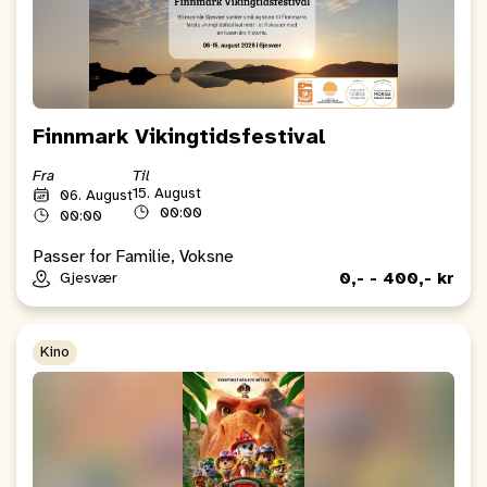
Finnmark Vikingtidsfestival
Fra
Til
15. August
06. August
00:00
00:00
Passer for Familie, Voksne
0,- - 400,- kr
Gjesvær
Kino