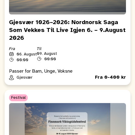
Gjesvær 1026–2026: Nordnorsk Saga
Som Vekkes Til Live Igjen 6. – 9.August
2026
Fra
Til
09. August
06. August
00:00
00:00
Passer for Barn, Unge, Voksne
Fra 0-400 kr
Gjesvær
Festival