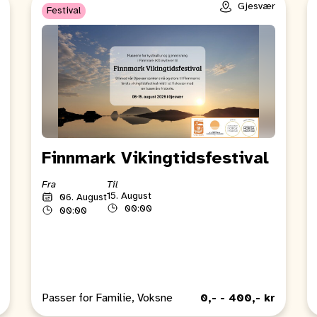
Gjesvær
Festival
Finnmark Vikingtidsfestival
Fra
Til
15. August
06. August
00:00
00:00
Passer for Familie, Voksne
0,- - 400,- kr