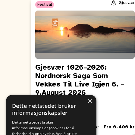
Gjesvær
Festival
Gjesvær 1026–2026:
Nordnorsk Saga Som
Vekkes Til Live Igjen 6. –
9.August 2026
×
Fra
Til
Dette nettstedet bruker
09. August
06. August
informasjonskapsler
00:00
00:00
Dette nettstedet bruker
Passer for Barn, Unge, Voksne
Fra 0-400 kr
informasjonskapsler (cookies) for å
forbedre din opplevelse. Ved å bruke