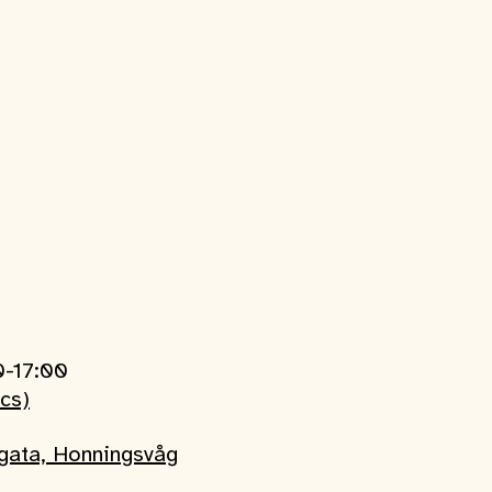
0-17:00
ics)
sgata, Honningsvåg