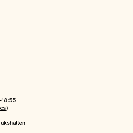
-18:55
ics)
brukshallen