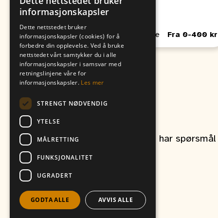
Dette nettstedet bruker
09. August
06. August
informasjonskapsler
00:00
00:00
Dette nettstedet bruker
Passer for Barn, Unge, Voksne
Fra 0-400 kr
informasjonskapsler (cookies) for å
forbedre din opplevelse. Ved å bruke
nettstedet vårt samtykker du i alle
informasjonskapsler i samsvar med
retningslinjene våre for
informasjonskapsler.
Les mer
STRENGT NØDVENDIG
Kontakt oss
YTELSE
Ta gjerne kontakt om du har spørsmål r
MÅLRETTING
FUNKSJONALITET
UGRADERT
et produkt av
Vitikka AS
GODTA ALLE
AVVIS ALLE