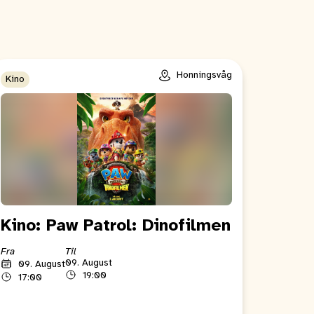
Honningsvåg
Kino
Kino: Paw Patrol: Dinofilmen
Fra
Til
09. August
09. August
19:00
17:00