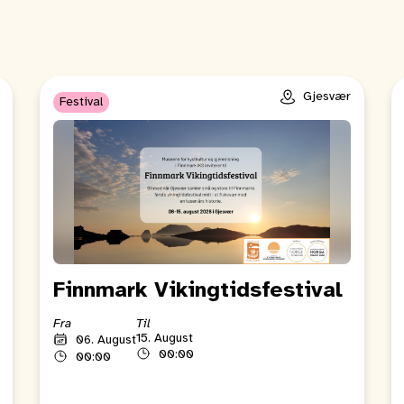
Gjesvær
Festival
Finnmark Vikingtidsfestival
Fra
Til
15. August
06. August
00:00
00:00