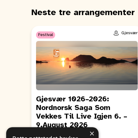
Neste tre arrangementer
Gjesvær
Festival
Gjesvær 1026–2026:
Nordnorsk Saga Som
Vekkes Til Live Igjen 6. –
9.August 2026
×
Fra
Til